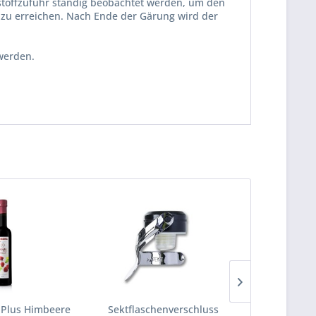
rstoffzufuhr ständig beobachtet werden, um den
 zu erreichen. Nach Ende der Gärung wird der
werden.
 Plus Himbeere
Sektflaschenverschluss
Quatr