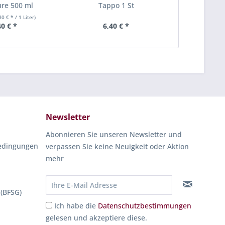
re 500 ml
Tappo 1 St
Pasteten
Gewür
80 € * / 1 Liter)
0.07 kg
(1
40 € *
6,40 € *
11
Newsletter
Abonnieren Sie unseren Newsletter und
edingungen
verpassen Sie keine Neuigkeit oder Aktion
mehr
 (BFSG)
Ich habe die
Datenschutzbestimmungen
gelesen und akzeptiere diese.