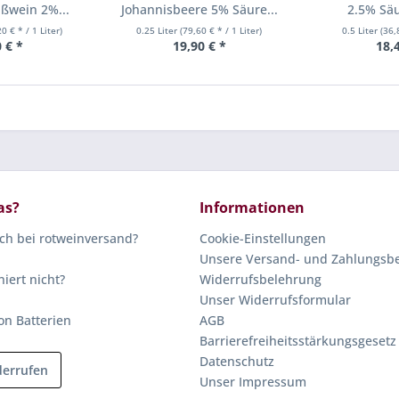
ßwein 2%...
Johannisbeere 5% Säure...
2.5% Säu
0 € * / 1 Liter)
0.25 Liter
(79,60 € * / 1 Liter)
0.5 Liter
(36,
 € *
19,90 € *
18,
as?
Informationen
ich bei rotweinversand?
Cookie-Einstellungen
Unsere Versand- und Zahlungsb
niert nicht?
Widerrufsbelehrung
Unser Widerrufsformular
on Batterien
AGB
Barrierefreiheitsstärkungsgesetz
Datenschutz
derrufen
Unser Impressum