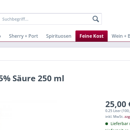
o
Sherry + Port
Spirituosen
Feine Kost
Wein + 
 5% Säure 250 ml
25,00 
0.25 Liter (100,
inkl. MwSt.
zzg
Lieferbar 