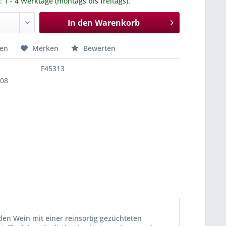
.: 1 - 4 Werktage (montags bis freitags).
In den
Warenkorb
hen
Merken
Bewerten
F45313
508
 den Wein mit einer reinsortig gezüchteten