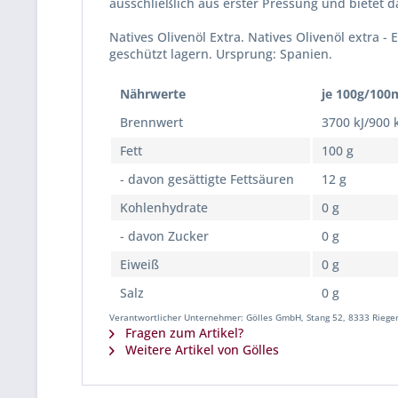
ausschließlich aus erster Pressung und bietet 
Natives Olivenöl Extra. Natives Olivenöl extra 
geschützt lagern. Ursprung: Spanien.
Nährwerte
je 100g/100
Brennwert
3700 kJ/900 
Fett
100 g
- davon gesättigte Fettsäuren
12 g
Kohlenhydrate
0 g
- davon Zucker
0 g
Eiweiß
0 g
Salz
0 g
Verantwortlicher Unternehmer: Gölles GmbH, Stang 52, 8333 Rieger
Fragen zum Artikel?
Weitere Artikel von Gölles