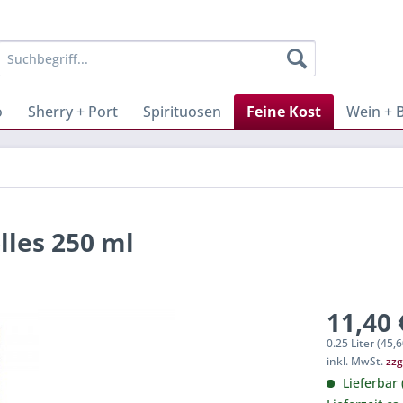
o
Sherry + Port
Spirituosen
Feine Kost
Wein + 
lles 250 ml
11,40 
0.25 Liter (45,6
inkl. MwSt.
zzg
Lieferbar 