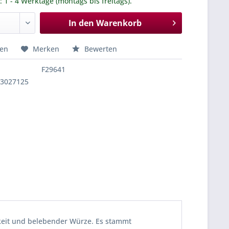
.: 1 - 4 Werktage (montags bis freitags).
In den
Warenkorb
hen
Merken
Bewerten
F29641
03027125
igkeit und belebender Würze. Es stammt