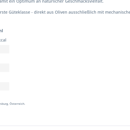
damit ein Optimum an natürlicher Geschmacksvielfalt.
- Erste Güteklasse - direkt aus Oliven ausschließlich mit mechani
ml
kcal
sburg, Österreich.