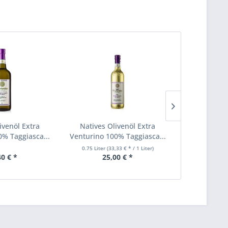
ivenöl Extra
Natives Olivenöl Extra
Natives O
0% Taggiasca...
Venturino 100% Taggiasca...
Aceites Gua
0.75 Liter
(33,33 € * / 1 Liter)
2 Liter
(12,
40 € *
25,00 € *
25