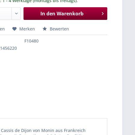
.: 1 - 4 Werktage (montags bis freitags).
In den
Warenkorb
hen
Merken
Bewerten
F10480
11456220
 Cassis de Dijon von Monin aus Frankreich