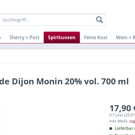
o
Sherry + Port
Spirituosen
Feine Kost
Wein + 
 de Dijon Monin 20% vol. 700 ml
17,90 
0.7 Liter (25,57
inkl. MwSt.
zzg
Lieferbar 