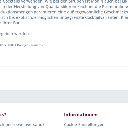
e Cocktails verwenden. Wie bei den Sirupen ist Monin auch bei Lik
 in der Herstellung von Qualitätslikören zeichnet die Premiumlinie
oduktionsmengen garantieren eine außergewöhnliche Geschmacksi
h bis exotisch, ermöglichen unbegrenzte Cocktailvarianten. Klar
 Ihrer Bar.
gegeben werden.
P25, 18001 Bourges - Frankreich.
as?
Informationen
ich bei rotweinversand?
Cookie-Einstellungen