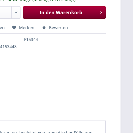
In den
Warenkorb
hen
Merken
Bewerten
F15344
84153448
tternoten, begleitet von aromatischer Fülle und