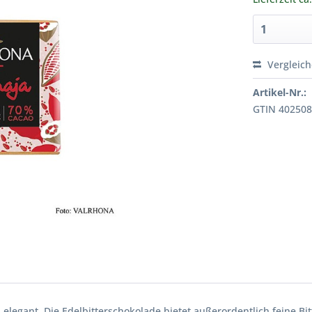
Vergleic
Artikel-Nr.:
GTIN 40250
 elegant. Die Edelbitterschokolade bietet außerordentlich feine Bi