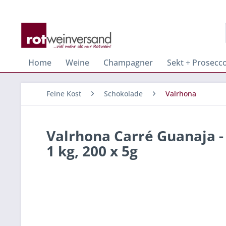
Home
Weine
Champagner
Sekt + Prosecc
Feine Kost
Schokolade
Valrhona
Valrhona Carré Guanaja 
1 kg, 200 x 5g