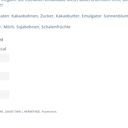
!!
aten: Kakaobohnen, Zucker, Kakaobutter, Emulgator: Sonnenblumen
er, Milch, Sojabohnen, Schalenfrüchte
ml
kcal
40, 26600 TAIN L HERMITAGE, Frankreich.