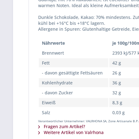
warmen Noten. Ideal als kleine Aufmerksamkeit!
Dunkle Schokolade, Kakao: 70% mindestens. Zut
kühl bei +16°C bis +18°C lagern.
Allergene in Spuren: Glutenhaltige Getreide, Ei
Nährwerte
je 100g/100
Brennwert
2393 kJ/577 
Fett
42 g
- davon gesättigte Fettsäuren
26 g
Kohlenhydrate
36 g
- davon Zucker
32 g
Eiweiß
8,3 g
Salz
0,03 g
Verantwortlicher Unternehmer: VALRHONA SA, Zone Artisanale B.P.
Fragen zum Artikel?
Weitere Artikel von Valrhona