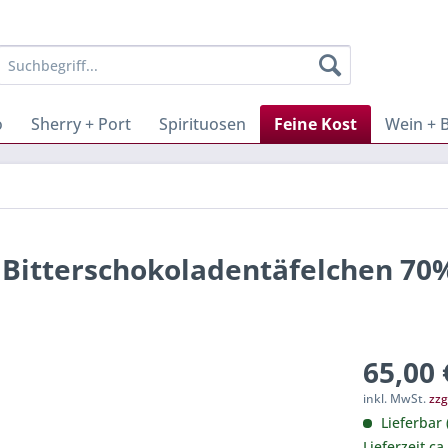
o
Sherry + Port
Spirituosen
Feine Kost
Wein + 
- Bitterschokoladentäfelchen 70
65,00 
inkl. MwSt.
zzg
Lieferbar 
Lieferzeit ca