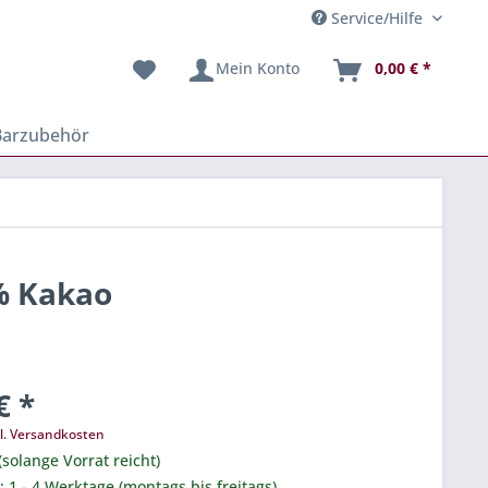
Service/Hilfe
Mein Konto
0,00 € *
Barzubehör
% Kakao
€ *
l. Versandkosten
(solange Vorrat reicht)
.: 1 - 4 Werktage (montags bis freitags).