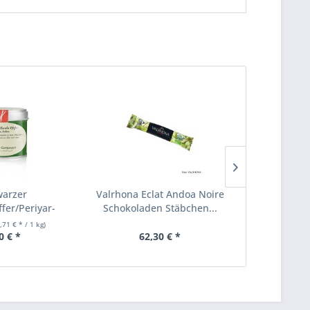
arzer
Valrhona Eclat Andoa Noire
Bos Fo
fer/Periyar-
Schokoladen Stäbchen...
Kaffeehaus
Indien...
10
,71 € * / 1 kg)
0 € *
62,30 € *
51