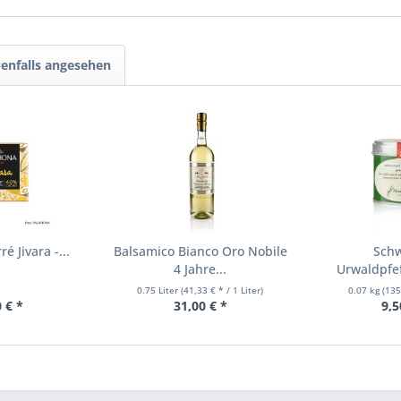
enfalls angesehen
é Jivara -...
Balsamico Bianco Oro Nobile
Schw
4 Jahre...
Urwaldpfef
Kerala-
0.75 Liter
(41,33 € * / 1 Liter)
0.07 kg
(135
 € *
31,00 € *
9,5