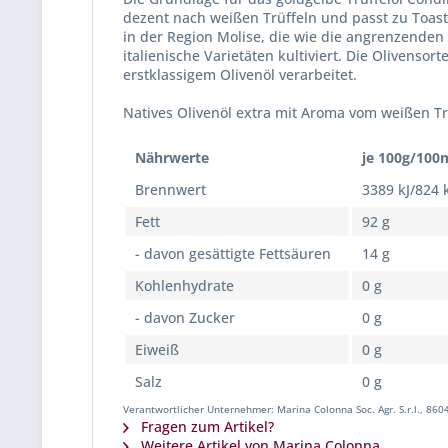
dezent nach weißen Trüffeln und passt zu Toast
in der Region Molise, die wie die angrenzenden
italienische Varietäten kultiviert. Die Olivens
erstklassigem Olivenöl verarbeitet.
Natives Olivenöl extra mit Aroma vom weißen Trü
Nährwerte
je 100g/100
Brennwert
3389 kJ/824 
Fett
92 g
- davon gesättigte Fettsäuren
14 g
Kohlenhydrate
0 g
- davon Zucker
0 g
Eiweiß
0 g
Salz
0 g
Verantwortlicher Unternehmer: Marina Colonna Soc. Agr. S.r.l., 86046
Fragen zum Artikel?
Weitere Artikel von Marina Colonna