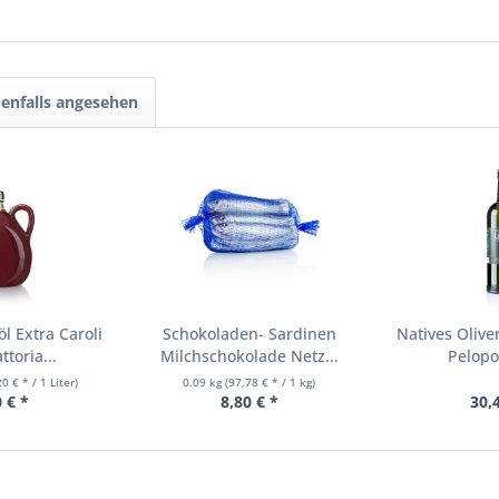
enfalls angesehen
l Extra Caroli
Schokoladen- Sardinen
Natives Olive
ttoria...
Milchschokolade Netz...
Pelopo
0 € * / 1 Liter)
0.09 kg
(97,78 € * / 1 kg)
 € *
8,80 € *
30,