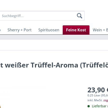
o
Sherry + Port
Spirituosen
Feine Kost
Wein + 
t weißer Trüffel-Aroma (Trüffelö
23,90 
0.25 Liter (95,6
inkl. MwSt.
zzg
Lieferbar 