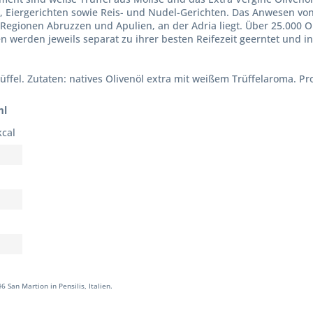
, Eiergerichten sowie Reis- und Nudel-Gerichten. Das Anwesen von
 Regionen Abruzzen und Apulien, an der Adria liegt. Über 25.000 
orten werden jeweils separat zu ihrer besten Reifezeit geerntet un
ffel. Zutaten: natives Olivenöl extra mit weißem Trüffelaroma. Pro
ml
kcal
 San Martion in Pensilis, Italien.