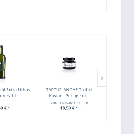
nöl Extra Lithos
TARTUFLANGHE Trüffel
Gölles Par
nnes 1 l
Kaviar - Perlage di...
Tomaten
0.05 kg
(370,00 € * / 1 kg)
0.25 Liter
(4
40 € *
18,50 € *
11