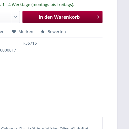
.: 1 - 4 Werktage (montags bis freitags).
In den
Warenkorb
hen
Merken
Bewerten
F35715
56000817
Colonna. Das kräftig-pfeffrige Olivenöl duftet