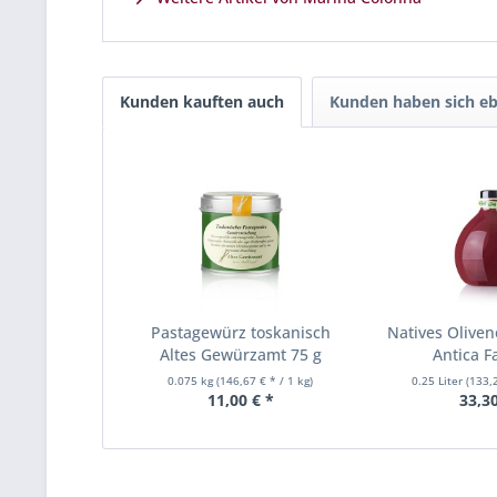
Kunden kauften auch
Kunden haben sich eb
Pastagewürz toskanisch
Natives Olivenö
Altes Gewürzamt 75 g
Antica Fa
0.075 kg
(146,67 € * / 1 kg)
0.25 Liter
(133,2
11,00 € *
33,30