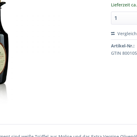
Lieferzeit ca
Vergleic
Artikel-Nr.:
GTIN 80010
ment sind weiße Trüffel aus Molise und das Extra Vergine Olivenöl 